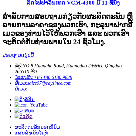
ລົດໄຟຟ້າວິນເທດ VCM-4300 ມີ 11 ທີ່ນັ່ງ
ສຳລັບການສອບຖາມກ່ຽວກັບຜະລິດຕະພັນ ຫຼື
ລາຍການລາຄາຂອງພວກເຮົາ, ກະລຸນາຝາກອີ
ເມວຂອງທ່ານໄວ້ໃຫ້ພວກເຮົາ ແລະ ພວກເຮົາ
ຈະຕິດຕໍ່ກັບທ່ານພາຍໃນ 24 ຊົ່ວໂມງ.
ສອບຖາມດຽວນີ້
ທີ່ຢູ່:
NO.8 Huanghe Road, Huangdao District, Qingdao
266510 ຈີນ
ໂທລະສັບ:
+86 186 6186 9828
ອີເມວ:
sales07@raysince.com
ອີເມວ:
ຜະລິດຕະພັນຍອດນິຍົມ
ແຜນຜັງເວັບໄຊທ໌