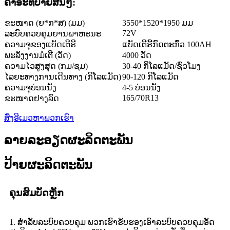
ຄໍາອະທິບາຍສັ້ນໆ:
ຂະໜາດ (ຍ*ກ*ສ) (ມມ)
3550*1520*1950 ມມ
72V
ລະບົບຄວບຄຸມຍານພາຫະນະ
ຄວາມຈຸຂອງແບັດເຕີຣີ
ແບັດເຕີຣີ້ກົດຕະກົ່ວ 100AH
ພະລັງງານມໍເຕີ (ວັດ)
4000 ວັດ
ຄວາມໄວສູງສຸດ (ກມ/ຊມ)
30-40 ກິໂລແມັດ/ຊົ່ວໂມງ
ໄລຍະທາງການເດີນທາງ (ກິໂລແມັດ)
90-120 ກິໂລແມັດ
ຄວາມຈຸບ່ອນນັ່ງ
4-5 ບ່ອນນັ່ງ
165/70R13
ຂະໜາດຢາງລົດ
ສົ່ງອີເມວຫາພວກເຮົາ
ລາຍລະອຽດຜະລິດຕະພັນ
ປ້າຍຜະລິດຕະພັນ
ຄຸນສົມບັດຫຼັກ
1. ສຳລັບລະບົບຄວບຄຸມ ພວກເຮົາຮັບຮອງເອົາລະບົບຄວບຄຸມອັດ