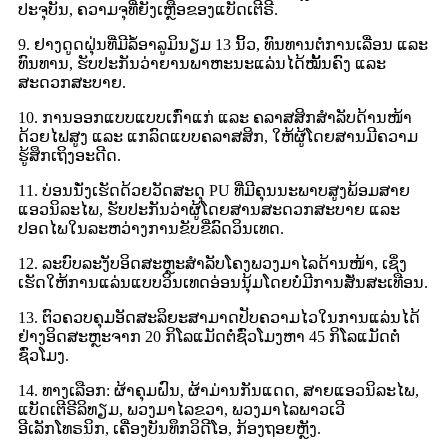
ປະຈຸບັນ, ຄວາມຈຸທີ່ຍັງເຫຼືອຂອງແບັດເຕີຣີ.
9. ຢາງດູດຝຸ່ນທີ່ມີລໍ້ອາລູມິນຽມ 13 ນິ້ວ, ທົນທານຕໍ່ການເລື່ອນ ແລະ
ທົນທານ, ຮັບປະກັນວ່າຍານພາຫະນະແລ່ນໄດ້ໝັ້ນຄົງ ແລະ
ສະດວກສະບາຍ.
10. ການອອກແບບແບບເກົ່າແກ່ ແລະ ຄລາສສິກສຳລັບດ້ານໜ້າ
ດ້ວຍໄຟສູງ ແລະ ແກລົດແບບຄລາສສິກ, ໃຫ້ຜູ້ໂດຍສານມີຄວາມ
ຮູ້ສຶກເຖິງອະດີດ.
11. ບ່ອນນັ່ງເຮັດດ້ວຍວັດສະດຸ PU ທີ່ມີຄຸນນະພາບສູງພ້ອມສາຍ
ແອວນິລະໄພ, ຮັບປະກັນວ່າຜູ້ໂດຍສານສະດວກສະບາຍ ແລະ
ປອດໄພໃນລະຫວ່າງການຂັບຂີ່ລົດວິນເທດ.
12. ລະບົບລະງັບອິດສະຫຼະສຳລັບໂຄງພວງມາໄລດ້ານໜ້າ, ເຊິ່ງ
ເຮັດໃຫ້ການແລ່ນແບບວິນເທດອ່ອນນຸ້ມໂດຍບໍ່ມີການສັ່ນສະເທືອນ.
13. ຕົວຄວບຄຸມອັດສະລິຍະສາມາດປັບຄວາມໄວໃນການແລ່ນໄດ້
ຢ່າງອິດສະຫຼະຈາກ 20 ກິໂລແມັດຕໍ່ຊົ່ວໂມງຫາ 45 ກິໂລແມັດຕໍ່
ຊົ່ວໂມງ.
14. ທາງເລືອກ: ຜ້າຄຸມຝົນ, ຜ້າມ່ານກັນແດດ, ສາຍແອວນິລະໄພ,
ແບັດເຕີຣີລິທຽມ, ພວງມາໄລຂວາ, ພວງມາໄລພາວເວີ
ອີເລັກໂທຣນິກ, ເຄື່ອງບັນທຶກວິດີໂອ, ກ້ອງຖອຍຫຼັງ.