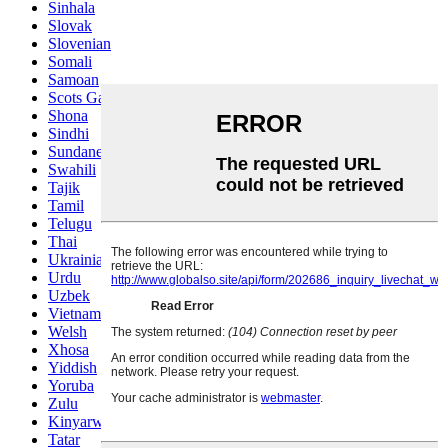
Sinhala
Slovak
Slovenian
Somali
Samoan
Scots Gaelic
Shona
Sindhi
Sundanese
Swahili
Tajik
Tamil
Telugu
Thai
Ukrainian
Urdu
Uzbek
Vietnamese
Welsh
Xhosa
Yiddish
Yoruba
Zulu
Kinyarwanda
Tatar