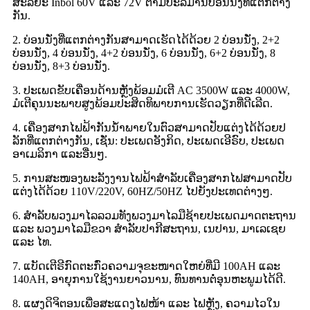
ສະລິຍະ Inbol 60V ແລະ 72V ຕາມປະລິມານບ່ອນນັ່ງທີ່ແຕກຕ່າງ
ກັນ.
2. ບ່ອນນັ່ງທີ່ແຕກຕ່າງກັນສາມາດເຮັດໄດ້ດ້ວຍ 2 ບ່ອນນັ່ງ, 2+2
ບ່ອນນັ່ງ, 4 ບ່ອນນັ່ງ, 4+2 ບ່ອນນັ່ງ, 6 ບ່ອນນັ່ງ, 6+2 ບ່ອນນັ່ງ, 8
ບ່ອນນັ່ງ, 8+3 ບ່ອນນັ່ງ.
3. ປະເພດຂັບເຄື່ອນດ້ານຫຼັງພ້ອມມໍເຕີ AC 3500W ແລະ 4000W,
ມໍເຕີຄຸນນະພາບສູງພ້ອມປະສິດທິພາບການເຮັດວຽກທີ່ດີເລີດ.
4. ເຄື່ອງສາກໄຟຟ້າກັນນ້ຳພາຍໃນຕົວສາມາດປັບແຕ່ງໄດ້ດ້ວຍປ
ລັກທີ່ແຕກຕ່າງກັນ, ເຊັ່ນ: ປະເພດອັງກິດ, ປະເພດເອີຣົບ, ປະເພດ
ອາເມລິກາ ແລະອື່ນໆ.
5. ການສະໜອງພະລັງງານໄຟຟ້າສຳລັບເຄື່ອງສາກໄຟສາມາດປັບ
ແຕ່ງໄດ້ດ້ວຍ 110V/220V, 60HZ/50HZ ໄປຍັງປະເທດຕ່າງໆ.
6. ສຳລັບພວງມາໄລລວມທັງພວງມາໄລມືຊ້າຍປະເພດມາດຕະຖານ
ແລະ ພວງມາໄລມືຂວາ ສຳລັບປາກີສະຖານ, ເນປານ, ມາເລເຊຍ
ແລະ ໄທ.
7. ແບັດເຕີຣີກົດຕະກົ່ວຄວາມຈຸຂະໜາດໃຫຍ່ທີ່ມີ 100AH ​​ແລະ
140AH, ອາຍຸການໃຊ້ງານຍາວນານ, ທົນທານຕໍ່ອຸນຫະພູມໄດ້ດີ.
8. ແຜງດິຈິຕອນເພື່ອສະແດງໄຟໜ້າ ແລະ ໄຟຫຼັງ, ຄວາມໄວໃນ