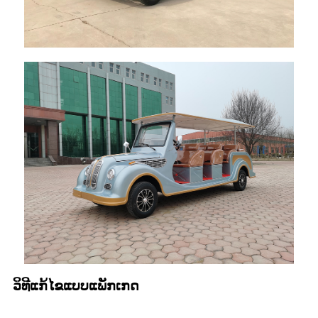
ວິທີແກ້ໄຂແບບແພັກເກດ