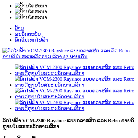
ບ້ານ
ຜະລິດຕະພັນ
ລົດວິນເທດໄຟຟ້າ
ລົດໄຟຟ້າ VCM-2300 Raysince ແບບຄລາສສິກ ແລະ Retro ຂາຍດີ
ຫຼາຍໃນສະຫະລັດອາເມລິກາ