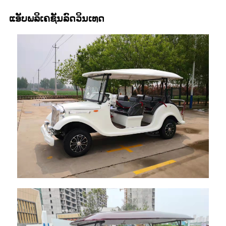
ແອັບພລິເຄຊັນລົດວິນເທດ