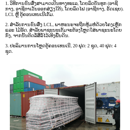
1. ວິທີການຂົນສົ່ງສາມາດເປັນທາງທະເລ, ໂດຍລົດບັນທຸກ (ອາຊີ
ກາງ, ອາຊີຕາເວັນອອກສ່ຽງໃຕ້), ໂດຍລົດໄຟ (ອາຊີກາງ, ຣັດເຊຍ).
LCL ຫຼື ຕູ້ຄອນເທນເນີເຕັມ.
2. ສຳລັບການຂົນສົ່ງ LCL, ພາຫະນະຈະຖືກຫຸ້ມຫໍ່ດ້ວຍໂຄງເຫຼັກ
ແລະ ໄມ້ອັດ. ສຳລັບພາຊະນະເຕັມຈະຕ້ອງໂຫຼດໃສ່ພາຊະນະໂດຍ
ກົງ, ຈາກນັ້ນຕິດລໍ້ສີ່ລໍ້ໄວ້ເທິງພື້ນດິນ.
3. ປະລິມານການໂຫຼດຕູ້ຄອນເທນເນີ, 20 ຟຸດ: 2 ຊຸດ, 40 ຟຸດ: 4
ຊຸດ.