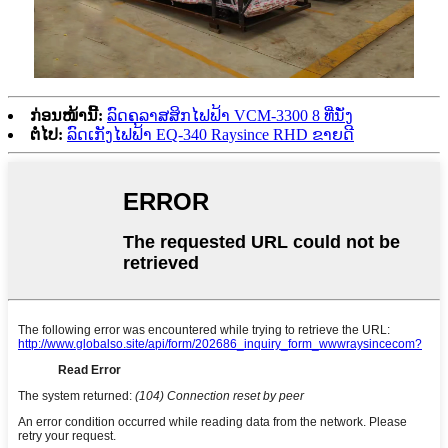
ກ່ອນໜ້ານີ້:
ລົດຄລາສສິກໄຟຟ້າ VCM-3300 8 ທີ່ນັ່ງ
ຕໍ່ໄປ:
ລົດເກັງໄຟຟ້າ EQ-340 Raysince RHD ຂາຍດີ