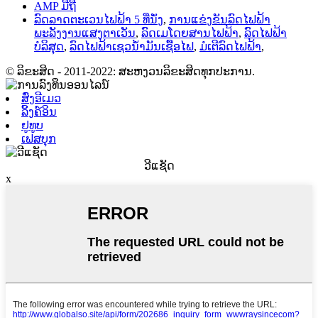
AMP ມືຖື
ລົດລາດຕະເວນໄຟຟ້າ 5 ທີ່ນັ່ງ
,
ການແຂ່ງຂັນລົດໄຟຟ້າ
ພະລັງງານແສງຕາເວັນ
,
ລົດເມໂດຍສານໄຟຟ້າ
,
ລົດໄຟຟ້າ
ບໍລິສຸດ
,
ລົດໄຟຟ້າເຊວນໍ້າມັນເຊື້ອໄຟ
,
ມໍເຕີລົດໄຟຟ້າ
,
© ລິຂະສິດ - 2011-2022: ສະຫງວນລິຂະສິດທຸກປະການ.
ສົ່ງອີເມວ
ລິ້ງຄ໌ອິນ
ຢູທູບ
ເຟສບຸກ
ວີແຊັດ
x