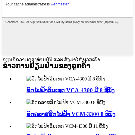
ຂຽນຂໍ້ຄວາມຂອງທ່ານຢູ່ນີ້ ແລະ ສົ່ງມາໃຫ້ພວກເຮົາ
ຂ່າວການຢ້ຽມຢາມຂອງລູກຄ້າ
ລົດໄຟຟ້າວິນເທດ VCA-4300 ມີ 8 ທີ່ນັ່ງ
ລົດຄລາສສິກໄຟຟ້າ VCM-3300 8 ທີ່ນັ່ງ