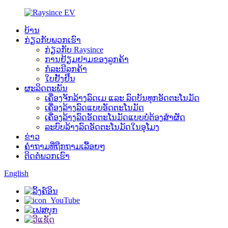
ບ້ານ
ກ່ຽວກັບພວກເຮົາ
ກ່ຽວກັບ Raysince
ການຢ້ຽມຢາມຂອງລູກຄ້າ
ກໍລະນີລູກຄ້າ
ໃບຢັ້ງຢືນ
ຜະລິດຕະພັນ
ເຄື່ອງຈັກລ້າງລົດເມ ແລະ ລົດບັນທຸກອັດຕະໂນມັດ
ເຄື່ອງລ້າງລົດແບບອັດຕະໂນມັດ
ເຄື່ອງລ້າງລົດອັດຕະໂນມັດແບບບໍ່ຕ້ອງສຳຜັດ
ລະບົບລ້າງລົດອັດຕະໂນມັດໃນອຸໂມງ
ຂ່າວ
ຄຳຖາມທີ່ຖືກຖາມເລື້ອຍໆ
ຕິດຕໍ່ພວກເຮົາ
English