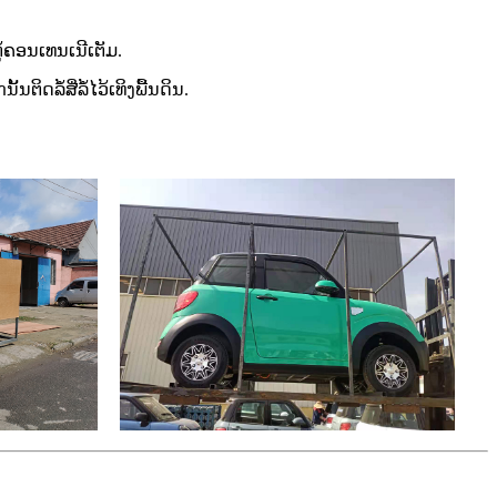
ູ້ຄອນເທນເນີເຕັມ.
ລໍ້ສີ່ລໍ້ໄວ້ເທິງພື້ນດິນ.