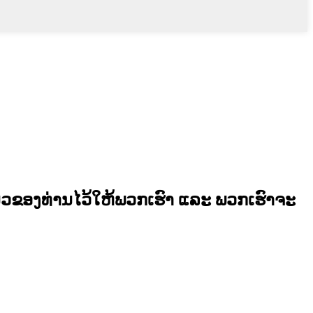
ວຂອງທ່ານໄວ້ໃຫ້ພວກເຮົາ ແລະ ພວກເຮົາຈະ