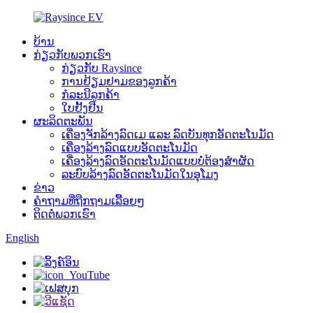
ບ້ານ
ກ່ຽວກັບພວກເຮົາ
ກ່ຽວກັບ Raysince
ການຢ້ຽມຢາມຂອງລູກຄ້າ
ກໍລະນີລູກຄ້າ
ໃບຢັ້ງຢືນ
ຜະລິດຕະພັນ
ເຄື່ອງຈັກລ້າງລົດເມ ແລະ ລົດບັນທຸກອັດຕະໂນມັດ
ເຄື່ອງລ້າງລົດແບບອັດຕະໂນມັດ
ເຄື່ອງລ້າງລົດອັດຕະໂນມັດແບບບໍ່ຕ້ອງສຳຜັດ
ລະບົບລ້າງລົດອັດຕະໂນມັດໃນອຸໂມງ
ຂ່າວ
ຄຳຖາມທີ່ຖືກຖາມເລື້ອຍໆ
ຕິດຕໍ່ພວກເຮົາ
English