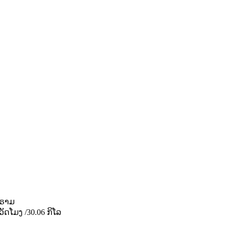
ກຣາມ
ວັດໂມງ /
30.06 ກິໂລ