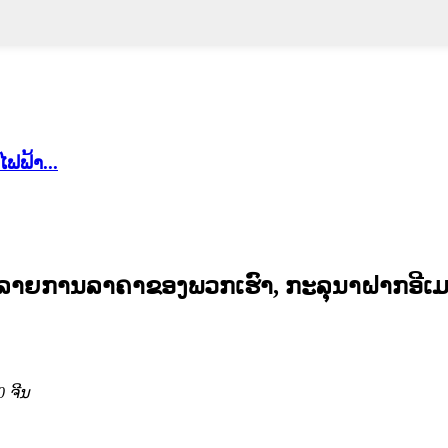
ຟຟ້າ...
 ລາຍການລາຄາຂອງພວກເຮົາ, ກະລຸນາຝາກອີເມ
0 ຈີນ