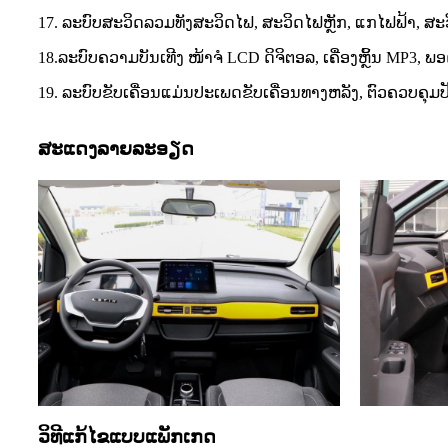
17. ລະບົບສະວິດລວມທັງສະວິດໄຟ, ສະວິດໄຟຫຼັກ, ແກໄຟຟ້າ, ສະວ
18.ລະບົບຄວາມບັນເທີງ ໜ້າຈໍ LCD ດິຈິຕອລ, ເຄື່ອງຫຼິ້ນ MP3, ພ
19. ລະບົບຂັບເຄື່ອນແມ່ນປະເພດຂັບເຄື່ອນທາງຫລັງ, ຕົວຄວບຄຸມ
ສະແດງລາຍລະອຽດ
ວິທີແກ້ໄຂແບບແພັກເກດ