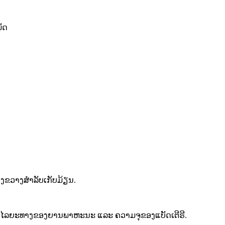
ມັດ
ກວ້າງຂວາງສຳລັບເກັບມ້ຽນ.
, ໄລຍະທາງຂອງຍານພາຫະນະ ແລະ ຄວາມຈຸຂອງແບັດເຕີຣີ.