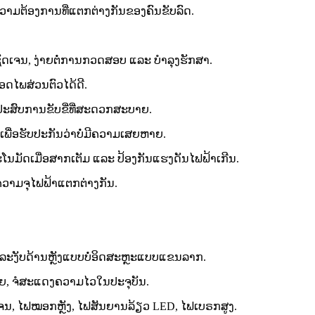
ມຕ້ອງການທີ່ແຕກຕ່າງກັນຂອງຄົນຂັບລົດ.
່ຊັດເຈນ, ງ່າຍຕໍ່ການກວດສອບ ແລະ ບຳລຸງຮັກສາ.
ອດໄພສ່ວນຕົວໄດ້ດີ.
້ປະສົບການຂັບຂີ່ທີ່ສະດວກສະບາຍ.
ເພື່ອຮັບປະກັນວ່າບໍ່ມີຄວາມເສຍຫາຍ.
ນມັດເມື່ອສາກເຕັມ ແລະ ປ້ອງກັນແຮງດັນໄຟຟ້າເກີນ.
ມີຄວາມຈຸໄຟຟ້າແຕກຕ່າງກັນ.
ບລະງັບດ້ານຫຼັງແບບບໍ່ອິດສະຫຼະແບບແຂນລາກ.
່າຍ, ຈໍສະແດງຄວາມໄວໃນປະຈຸບັນ.
ຈນ, ໄຟໝອກຫຼັງ, ໄຟສັນຍານລ້ຽວ LED, ໄຟເບຣກສູງ.