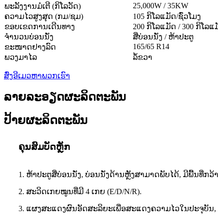
25,000
W / 35KW
ພະລັງງານມໍເຕີ (ກິໂລວັດ)
ຄວາມໄວສູງສຸດ (ກມ/ຊມ)
105 ກິໂລແມັດ/ຊົ່ວໂມງ
ຂອບເຂດການເດີນທາງ
200 ກິໂລແມັດ / 300 ກິໂລແ
ຈຳນວນບ່ອນນັ່ງ
ສີ່ບ່ອນນັ່ງ / ຫ້າປະຕູ
165/65 R14
ຂະໜາດຢາງລົດ
ພວງມາໄລ
ລໍ້ຂວາ
ສົ່ງອີເມວຫາພວກເຮົາ
ລາຍລະອຽດຜະລິດຕະພັນ
ປ້າຍຜະລິດຕະພັນ
ຄຸນສົມບັດຫຼັກ
1. ຫ້າປະຕູສີ່ບ່ອນນັ່ງ, ບ່ອນນັ່ງດ້ານຫຼັງສາມາດພັບໄດ້, ມີພື້ນທີ່
2. ສະວິດເກຍໝູນທີ່ມີ 4 ເກຍ (E/D/N/R).
3. ແຜງສະແດງຜົນອັດສະລິຍະເພື່ອສະແດງຄວາມໄວໃນປະຈຸບັນ