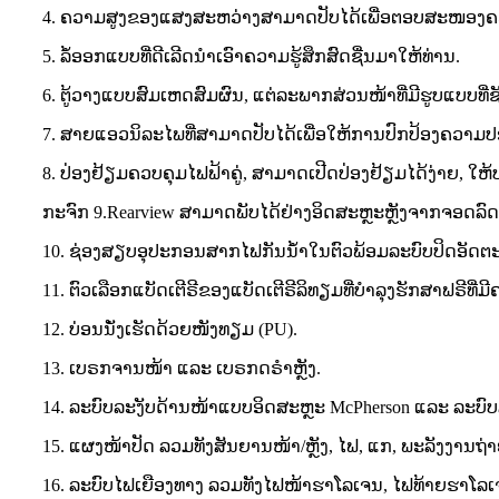
4. ຄວາມສູງຂອງແສງສະຫວ່າງສາມາດປັບໄດ້ເພື່ອຕອບສະໜອງຄວາ
5. ລໍ້ອອກແບບທີ່ດີເລີດນຳເອົາຄວາມຮູ້ສຶກສົດຊື່ນມາໃຫ້ທ່ານ.
6. ຕູ້ວາງແບບສົມເຫດສົມຜົນ, ແຕ່ລະພາກສ່ວນໜ້າທີ່ມີຮູບແບບທີ
7. ສາຍແອວນິລະໄພທີ່ສາມາດປັບໄດ້ເພື່ອໃຫ້ການປົກປ້ອງຄວາມປ
8. ປ່ອງຢ້ຽມຄວບຄຸມໄຟຟ້າຄູ່, ສາມາດເປີດປ່ອງຢ້ຽມໄດ້ງ່າຍ, ໃຫ
ກະຈົກ 9.Rearview ສາມາດພັບໄດ້ຢ່າງອິດສະຫຼະຫຼັງຈາກຈອດລົດ
10. ຊ່ອງສຽບອຸປະກອນສາກໄຟກັນນ້ຳໃນຕົວພ້ອມລະບົບປິດອັດຕະໂ
11. ຕົວເລືອກແບັດເຕີຣີຂອງແບັດເຕີຣີລິທຽມທີ່ບຳລຸງຮັກສາຟຣີທີ່
12. ບ່ອນນັ່ງເຮັດດ້ວຍໜັງທຽມ (PU).
13. ເບຣກຈານໜ້າ ແລະ ເບຣກດຣຳຫຼັງ.
14. ລະບົບລະງັບດ້ານໜ້າແບບອິດສະຫຼະ McPherson ແລະ ລະບົ
15. ແຜງໜ້າປັດ ລວມທັງສັນຍານໜ້າ/ຫຼັງ, ໄຟ, ແກ, ພະລັງງານຖ
16. ລະບົບໄຟເຍືອງທາງ ລວມທັງໄຟໜ້າຮາໂລເຈນ, ໄຟທ້າຍຮາໂລເ