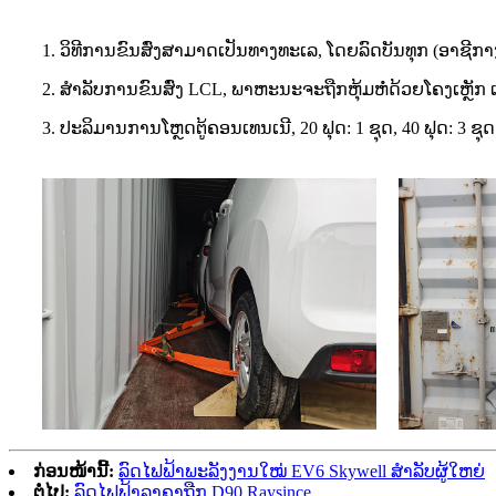
1. ວິທີການຂົນສົ່ງສາມາດເປັນທາງທະເລ, ໂດຍລົດບັນທຸກ (ອາຊີກາງ
2. ສຳລັບການຂົນສົ່ງ LCL, ພາຫະນະຈະຖືກຫຸ້ມຫໍ່ດ້ວຍໂຄງເຫຼັກ ແລ
3. ປະລິມານການໂຫຼດຕູ້ຄອນເທນເນີ, 20 ຟຸດ: 1 ຊຸດ, 40 ຟຸດ: 3 ຊຸດ
ກ່ອນໜ້ານີ້:
ລົດໄຟຟ້າພະລັງງານໃໝ່ EV6 Skywell ສຳລັບຜູ້ໃຫຍ່
ຕໍ່ໄປ:
ລົດໄຟຟ້າລາຄາຖືກ D90 Raysince