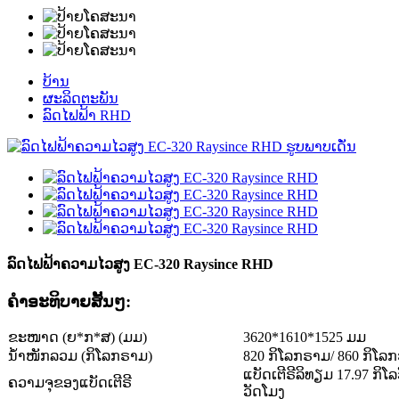
ບ້ານ
ຜະລິດຕະພັນ
ລົດໄຟຟ້າ RHD
ລົດໄຟຟ້າຄວາມໄວສູງ EC-320 Raysince RHD
ຄໍາອະທິບາຍສັ້ນໆ:
ຂະໜາດ (ຍ*ກ*ສ) (ມມ)
3620*1610*1525 ມມ
ນ້ຳໜັກລວມ (
ກິໂລກຣາມ)
820 ກິໂລກຣາມ/ 860 ກິໂລ
ແບັດເຕີຣີລິທຽມ 17.97 ກິໂລ
ຄວາມຈຸຂອງແບັດເຕີຣີ
ວັດໂມງ