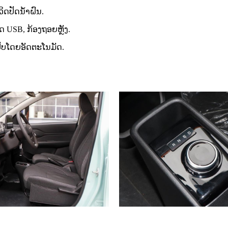
ິດປັດນ້ຳຝົນ.
ອດ USB, ກ້ອງຖອຍຫຼັງ.
ປັບໂດຍອັດຕະໂນມັດ.