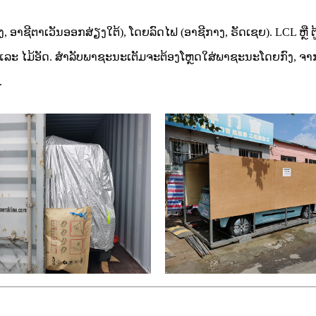
, ອາຊີຕາເວັນອອກສ່ຽງໃຕ້), ໂດຍລົດໄຟ (ອາຊີກາງ, ຣັດເຊຍ). LCL ຫຼື ຕ
ະ ໄມ້ອັດ. ສຳລັບພາຊະນະເຕັມຈະຕ້ອງໂຫຼດໃສ່ພາຊະນະໂດຍກົງ, ຈາກນັ້ນຕິດ
.