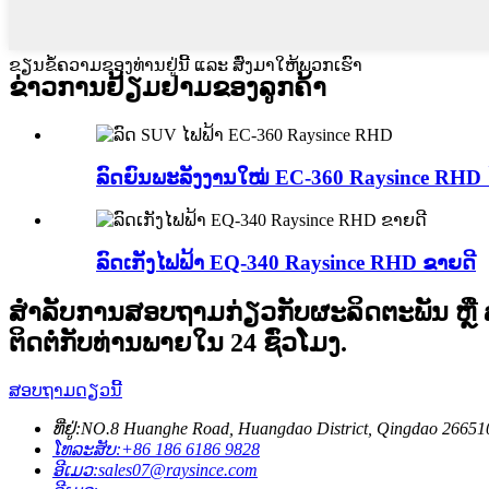
ຂຽນຂໍ້ຄວາມຂອງທ່ານຢູ່ນີ້ ແລະ ສົ່ງມາໃຫ້ພວກເຮົາ
ຂ່າວການຢ້ຽມຢາມຂອງລູກຄ້າ
ລົດຍົນພະລັງງານໃໝ່ EC-360 Raysince RHD ໄ
ລົດເກັງໄຟຟ້າ EQ-340 Raysince RHD ຂາຍດີ
ສຳລັບການສອບຖາມກ່ຽວກັບຜະລິດຕະພັນ ຫຼື
ຕິດຕໍ່ກັບທ່ານພາຍໃນ 24 ຊົ່ວໂມງ.
ສອບຖາມດຽວນີ້
ທີ່ຢູ່:
NO.8 Huanghe Road, Huangdao District, Qingdao 26651
ໂທລະສັບ:
+86 186 6186 9828
ອີເມວ:
sales07@raysince.com